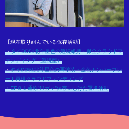
【現在取り組んでいる保存活動】
・
タイDD51北斗星色の継続維持・保全クラウドフ
ァンディング（継続型）
・
タイDD51北斗星色の再塗装・金色ナンバープレ
ート再現クラウドファンディング
・
EF８１通称”銀ガマ”保存にむけた署名活動