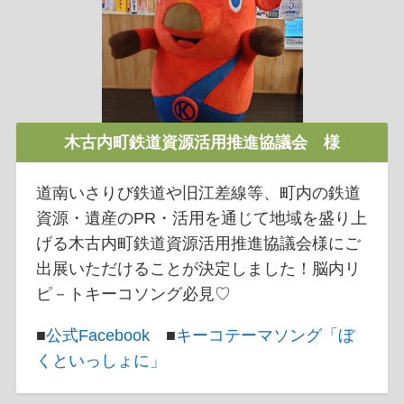
木古内町鉄道資源活用推進協議会 様
道南いさりび鉄道や旧江差線等、町内の鉄道
資源・遺産のPR・活用を通じて地域を盛り上
げる木古内町鉄道資源活用推進協議会様にご
出展いただけることが決定しました！脳内リ
ピ－トキーコソング必見♡
■
公式Facebook
■
キーコテーマソング「ぼ
くといっしょに」