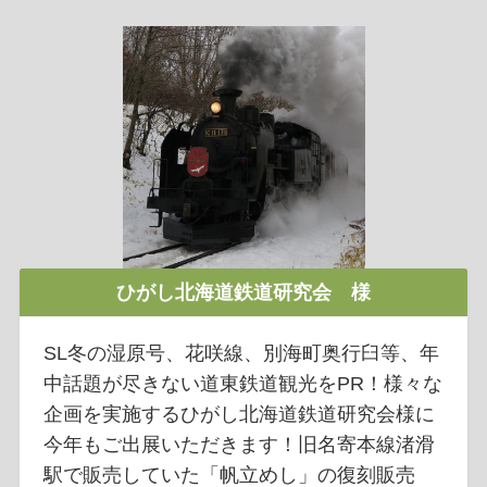
ひがし北海道鉄道研究会 様
SL冬の湿原号、花咲線、別海町奥行臼等、年
中話題が尽きない道東鉄道観光をPR！様々な
企画を実施するひがし北海道鉄道研究会様に
今年もご出展いただきます！旧名寄本線渚滑
駅で販売していた「帆立めし」の復刻販売