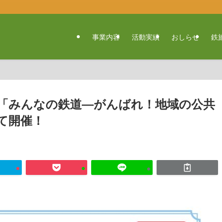
事業内容
活動実績
おしらせ
鉄
0～「みんなの鉄道―がんばれ！地域の公共
て開催！