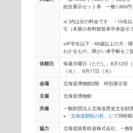
総合展示セット券 一般1,600円
※( )内は次の料金です ・1
引（本展の有料観覧券半券提示で
※中学生以下・65歳以上の方・
わかるもの、障がい者手帳をご
休館日
毎週月曜日（ただし、8月12日（
（火）、9月17日（火）
会場
北海道博物館2階 特別展示室
主催
北海道博物館
共催
一般財団法人北海道歴史文化財
※「
北海道開拓の村
」にて同時期
協力
北海道旅客鉄道株式会社、一般